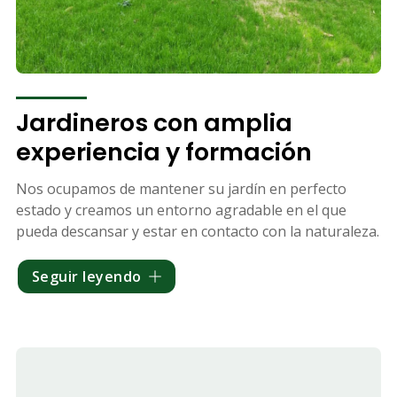
Jardineros con amplia
experiencia y formación
Nos ocupamos de mantener su jardín en perfecto
estado y creamos un entorno agradable en el que
pueda descansar y estar en contacto con la naturaleza.
Contamos con un equipo de profesionales con amplia
Seguir leyendo
experiencia en la
limpieza y mantenimiento de todo
tipo de jardines
, así como en su creación y diseño.
Además, nuestros jardineros están altamente
cualificados para seleccionar las mejores plantas y
árboles y ofrecerle un asesoramiento personalizado,