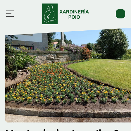
Inicio
Servicios
Trabajos
Actualidad
Contacto
676 603 600
Whatsapp