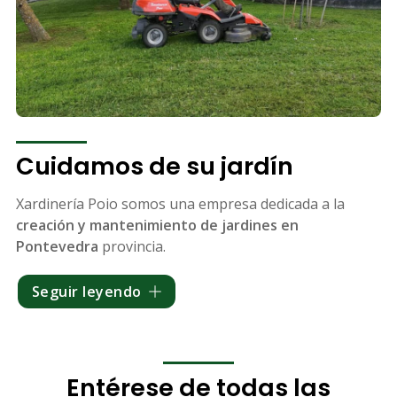
Cuidamos de su jardín
Xardinería Poio somos una empresa dedicada a la
creación y mantenimiento
de
jardines en
Pontevedra
provincia.
Nuestro equipo de jardineros cuenta con una amplia
Seguir leyendo
experiencia en la ejecución de los trabajos de
jardinería: creación de jardines y su mantenimiento,
poda de árboles
frutales u otras especies, instalación
de riego, desbroce, colocación de césped natural o
Entérese de todas las
artificial, aplicación de tratamientos fitosanitarios,