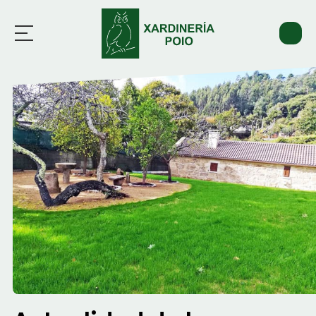
Inicio
Servicios
Trabajos
Actualidad
Contacto
676 603 600
Whatsapp