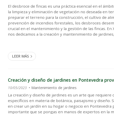
El desbroce de fincas es una práctica esencial en el ámbit
la limpieza y eliminación de vegetación no deseada en te
preparar el terreno para la construcción, el cultivo de ali
prevención de incendios forestales, los desbroces des
crucial en el mantenimiento y la gestión de las fincas. En
nos dedicamos a la creación y mantenimiento de jardines
muchas tareas relacionadas, como la poda, el desbroce o la
LEER MÁS
Creación y diseño de jardines en Pontevedra provi
10/05/2023
Mantenimiento de jardines
La creación y diseño de jardines es un arte que requiere
específicos en materia de botánica, paisajismo y diseño. 
en crear un jardín en su hogar o negocio en Pontevedra p
importante que se pongas en manos de expertos en la ma