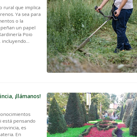
o rural que implica
rrenos. Ya sea para
mentos o la
empeñan un papel
 Xardinería Poio
, incluyendo
 in...
ncia, ¡llámanos!
 conocimientos
Si está pensando
rovincia, es
teria. En