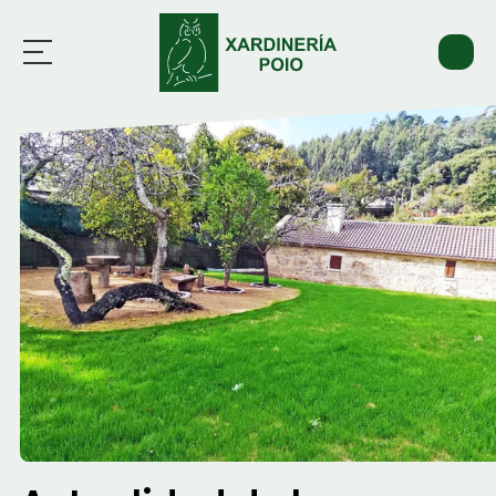
Inicio
Servicios
Trabajos
Actualidad
Contacto
676 603 600
Whatsapp