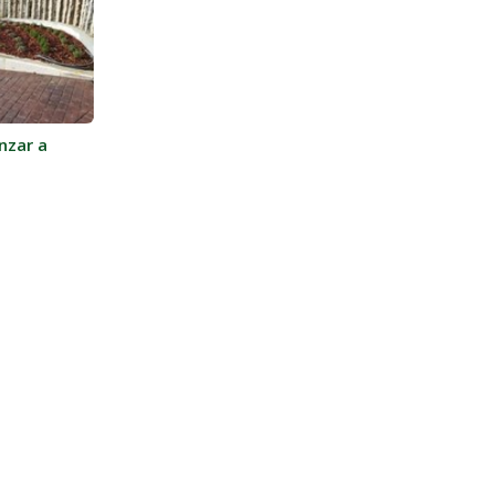
nzar a
deal
rdines