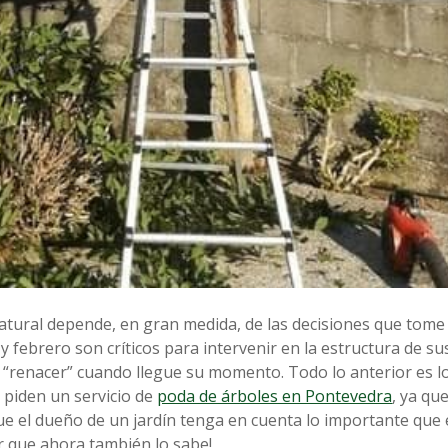
natural depende, en gran medida, de las decisiones que tome
y febrero son críticos para intervenir en la estructura de su
 “renacer” cuando llegue su momento. Todo lo anterior es l
 piden un servicio de
poda de árboles en Pontevedra
, ya qu
 el dueño de un jardín tenga en cuenta lo importante que 
cir que ahora también lo sabe!