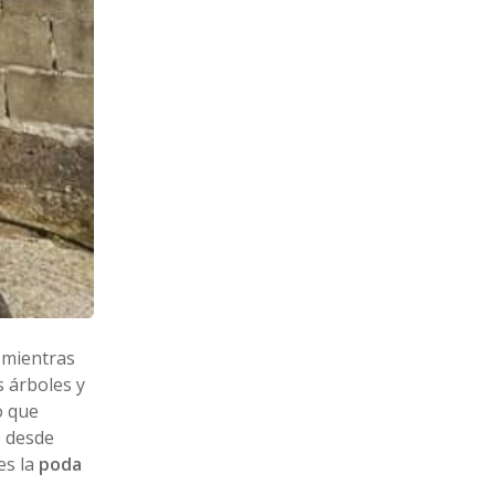
 mientras
s árboles y
o que
e desde
es la
poda