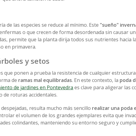
oría de las especies se reduce al mínimo. Este
"sueño" invern
, enfermas o que crecen de forma desordenada sin causar un
adas, permite que la planta dirija todos sus nutrientes hacia 
o en primavera.
rboles y setos
es que ponen a prueba la resistencia de cualquier estructura
forma de
ramas mal equilibradas
. En este contexto, la
poda d
ento de jardines en Pontevedra
es clave para
aligerar las c
o de roturas accidentales.
e despejadas, resulta mucho más sencillo
realizar una
poda e
ontrolar el volumen de los grandes ejemplares evita que inva
iedades colindantes, manteniendo su entorno seguro y cumpl