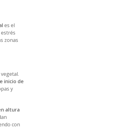
al
es el
 estrés
las zonas
 vegetal.
e inicio de
opas y
n altura
dan
iendo con