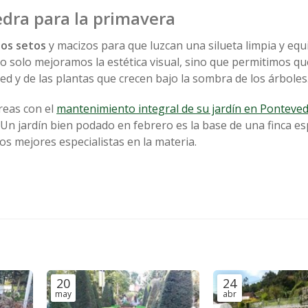
edra para la primavera
los setos
y macizos para que luzcan una silueta limpia y equi
 no solo mejoramos la estética visual, sino que permitimos que
sped y de las plantas que crecen bajo la sombra de los árboles
areas con el
mantenimiento integral de su jardín en Ponteve
 ¡Un jardín bien podado en febrero es la base de una finca e
os mejores especialistas en la materia.
20
24
may
abr