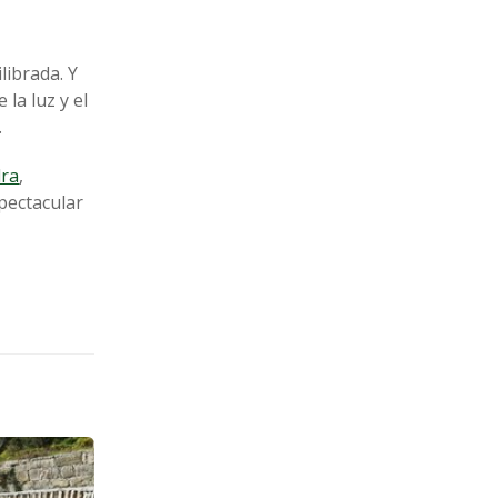
librada. Y
 la luz y el
.
dra
,
spectacular