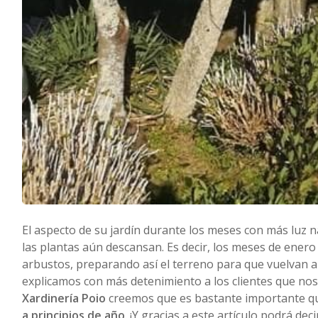
El aspecto de su jardín durante los meses con más luz 
las plantas aún descansan. Es decir, los meses de enero 
arbustos, preparando así el terreno para que vuelvan a
explicamos con más detenimiento a los clientes que nos
Xardinería Poio
creemos que es bastante importante que
a principios de año
. ¡Y gracias a este artículo podrá de